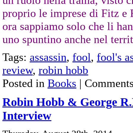
un ruolo nella trama, visto c
proprio le imprese di Fitz e 
ora sappiamo solo che li hann
uno spuntino anche nel territ
Tags:
assassin
,
fool
,
fool's a
review
,
robin hobb
Posted in
Books
|
Comments
Robin Hobb & George R.R
Interview