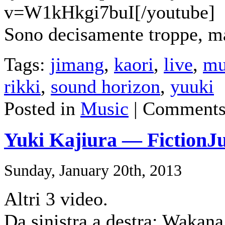
v=W1kHkgi7buI[/youtube]
Sono decisamente troppe, m
Tags:
jimang
,
kaori
,
live
,
mu
rikki
,
sound horizon
,
yuuki
Posted in
Music
|
Comments
Yuki Kajiura — FictionJ
Sunday, January 20th, 2013
Altri 3 video.
Da sinistra a destra: Wakana