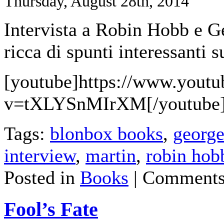
Thursday, August 28th, 2014
Intervista a Robin Hobb e G
ricca di spunti interessanti s
[youtube]https://www.yout
v=tXLYSnMIrXM[/youtube
Tags:
blonbox books
,
george
interview
,
martin
,
robin hob
Posted in
Books
|
Comments
Fool’s Fate